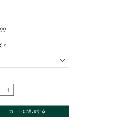
価
00
格
ズ
*
択
カートに追加する