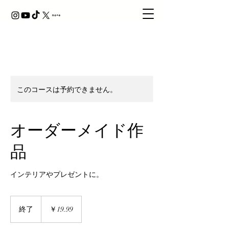
このコースは予約できません。
オーダーメイド作
品
インテリアやプレゼントに。
19.99
円
終了
終
￥19.99
了